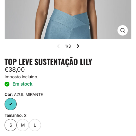
Abrir
mídia
1
1/3
na
visual
de
TOP LEVE SUSTENTAÇÃO LILY
galeria
Preço
€38,00
normal
Imposto incluído.
Em stock
Cor:
AZUL MIRANTE
AZUL
MIRANTE
Tamanho:
S
S
M
L