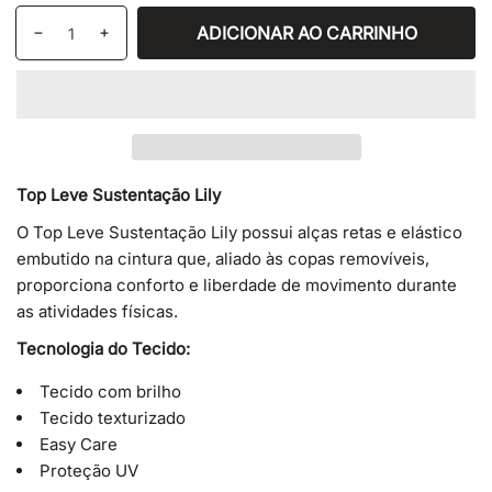
Quantidade
ADICIONAR AO CARRINHO
Diminuir
Aumentar
quantidade
a
de
quantidade
TOP
de
LEVE
TOP
SUSTENTAÇÃO
LEVE
LILY
SUSTENTAÇÃO
Top Leve Sustentação Lily
LILY
O Top Leve Sustentação Lily possui alças retas e elástico
embutido na cintura que, aliado às copas removíveis,
proporciona conforto e liberdade de movimento durante
as atividades físicas.
Tecnologia do Tecido:
Tecido com brilho
Tecido texturizado
Easy Care
Proteção UV