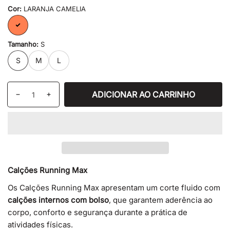
Cor:
LARANJA CAMELIA
LARANJA
CAMELIA
Tamanho:
S
S
M
L
Quantidade
ADICIONAR AO CARRINHO
Diminuir
Aumentar
quantidade
a
de
quantidade
CALÇÕES
de
RUNNING
CALÇÕES
MAX
RUNNING
CAMELIA
MAX
Calções Running Max
CAMELIA
Os Calções Running Max apresentam um corte fluido com
calções internos com bolso
, que garantem aderência ao
corpo, conforto e segurança durante a prática de
atividades físicas.