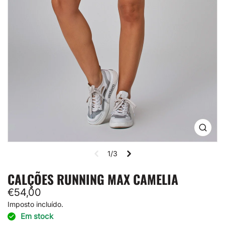
Abrir
mídia
1
1/3
na
visual
de
CALÇÕES RUNNING MAX CAMELIA
galeria
Preço
€54,00
normal
Imposto incluído.
Em stock