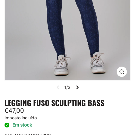
Abrir
mídia
1
1/3
na
visual
de
LEGGING FUSO SCULPTING BASS
galeria
Preço
€47,00
normal
Imposto incluído.
Em stock