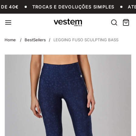
Saltar
A PARTIR DE 40€
TROCAS E DEVOLUÇÕES SIMPLE
DE 40€
TROCAS E DEVOLUÇÕES SIMPLES
ATE
para
o
Vestem
conteúdo
Procurar
Carri
Unid
Fitness
Home
BestSellers
LEGGING FUSO SCULPTING BASS
Saltar
para
informações
do
produto