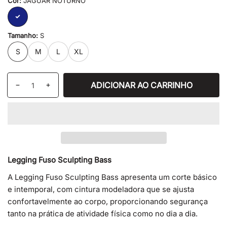
Cor:
JAGUAR NOTURNO
JAGUAR
NOTURNO
Tamanho:
S
S
M
L
XL
Quantidade
ADICIONAR AO CARRINHO
Diminuir
Aumentar
quantidade
a
de
quantidade
LEGGING
de
FUSO
LEGGING
SCULPTING
FUSO
BASS
SCULPTING
Legging Fuso Sculpting Bass
BASS
A Legging Fuso Sculpting Bass apresenta um corte básico
e intemporal, com cintura modeladora que se ajusta
confortavelmente ao corpo, proporcionando segurança
tanto na prática de atividade física como no dia a dia.