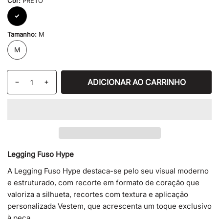
Cor:
PRETO
PRETO
Tamanho:
M
M
Quantidade
ADICIONAR AO CARRINHO
Diminuir
Aumentar
quantidade
a
de
quantidade
LEGGING
de
FUSO
LEGGING
HYPE
FUSO
HYPE
Legging Fuso Hype
A Legging Fuso Hype destaca-se pelo seu visual moderno
e estruturado, com recorte em formato de coração que
valoriza a silhueta, recortes com textura e aplicação
personalizada Vestem, que acrescenta um toque exclusivo
à peça.