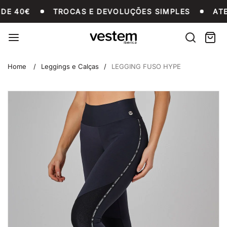
Saltar
ARTIR DE 40€
TROCAS E DEVOLUÇÕES SIMPLES
DE 40€
TROCAS E DEVOLUÇÕES SIMPLES
ATE
para
o
Vestem
conteúdo
Procurar
Carri
Unid
Fitness
Home
Leggings e Calças
LEGGING FUSO HYPE
Saltar
para
informações
do
produto