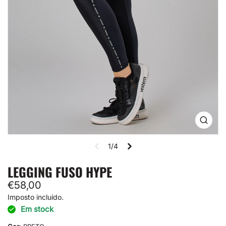
Abrir
mídia
1
1/4
na
visual
de
LEGGING FUSO HYPE
galeria
Preço
€58,00
normal
Imposto incluído.
Em stock