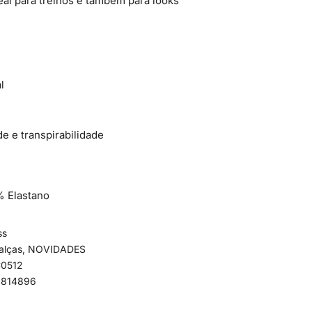
deal para treinos e também para looks
l
de e transpirabilidade
% Elastano
ss
alças
,
NOVIDADES
C0512
3814896