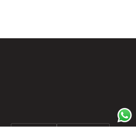
Moeda
Linguagem
Portugal (EUR €)
Português (portugal)