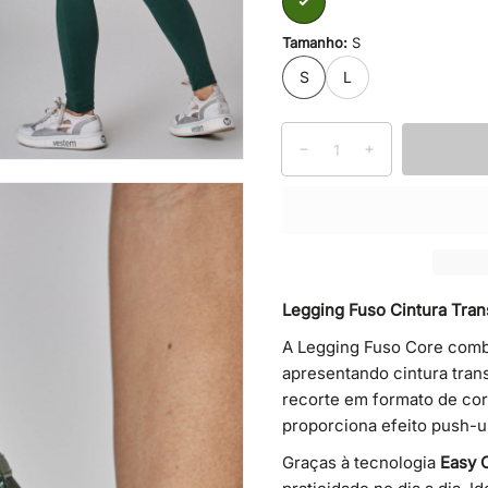
VERDE
EDEN
Tamanho:
S
S
L
Quantidade
Diminuir
Aumentar
quantidade
a
de
quantidade
LEGGING
de
FUSO
LEGGING
CINTURA
FUSO
TRANSPASSADO
CINTURA
Legging Fuso Cintura Tra
CORE
TRANSPASS
EDEN
CORE
A Legging Fuso Core comb
EDEN
apresentando cintura tran
recorte em formato de cora
proporciona efeito push-up
Graças à tecnologia
Easy 