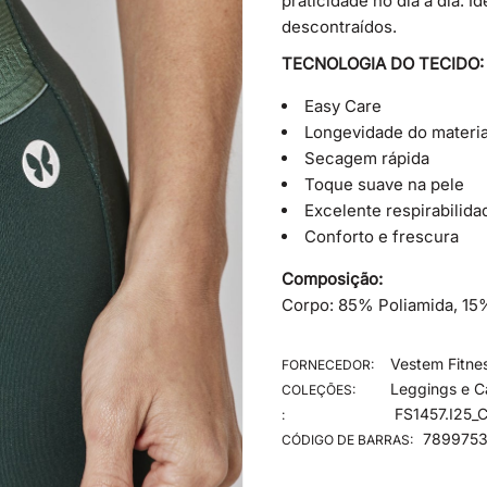
praticidade no dia a dia. I
descontraídos.
TECNOLOGIA DO TECIDO:
Easy Care
Longevidade do materia
Secagem rápida
Toque suave na pele
Excelente respirabilida
Conforto e frescura
Composição:
Corpo: 85% Poliamida, 15
Vestem Fitne
FORNECEDOR:
Leggings e C
COLEÇÕES:
FS1457.I25_
:
789975
CÓDIGO DE BARRAS: