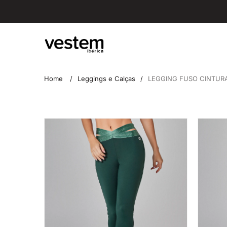
Saltar
ENVIOS GRÁTIS A PARTIR DE 40€
para
o
Vestem
conteúdo
Fitness
Home
Leggings e Calças
LEGGING FUSO CINTUR
Saltar
para
informações
do
produto