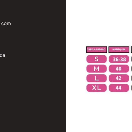
, com
 da