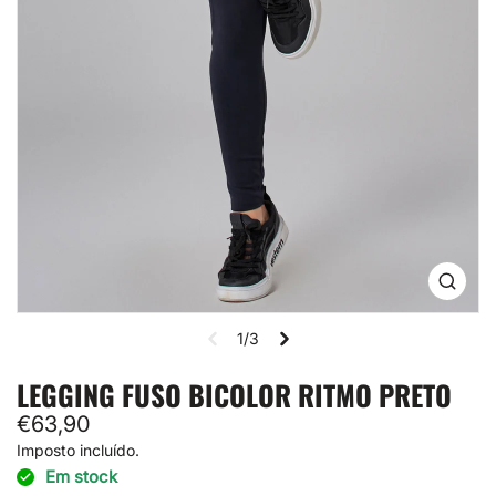
Abrir
mídia
1
1/3
na
visual
de
LEGGING FUSO BICOLOR RITMO PRETO
galeria
Preço
€63,90
normal
Imposto incluído.
Em stock