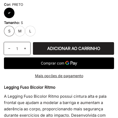
Cor:
PRETO
PRETO
Tamanho:
S
S
M
L
Quantidade
ADICIONAR AO CARRINHO
Diminuir
Aumentar
quantidade
a
de
quantidade
LEGGING
de
FUSO
LEGGING
Mais opções de pagamento
BICOLOR
FUSO
RITMO
BICOLOR
Legging Fuso Bicolor Ritmo
PRETO
RITMO
PRETO
A Legging Fuso Bicolor Ritmo possui cintura alta e pala
frontal que ajudam a modelar a barriga e aumentam a
aderência ao corpo, proporcionando mais segurança
durante exercícios de alto impacto. Desenvolvida com